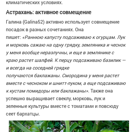
климатических условиях.
Астрахань: активное совмещение
Галина (Galina52) активно использует совмещение
посадок в разных сочетаниях. Она
пишет:
«Раннюю капусту подсаживаю к огурцам. Лук
и морковь сажаю на одну грядку, земляника и чеснок
у меня вообще неразлучны, и еще в землянике с
краю растет шалфей. К перцу подсаживаю базилик —
и всегда на соседней грядке
получаются баклажаны. Смородина у меня растет
вместе с чесноком и шнитт-луком, а еще подсаживаю
к кустам помидоры или баклажаны»
. Также она
успешно выращивает свеклу, морковь, лук и
зеленные культуры вместе с томатами и повсюду
сеет бархатцы.