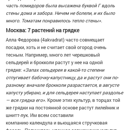
часть помидоров была высажена буквой Г вдоль
стены дома и забора. Ничем не болели, и их было
много. Томатам понравилось тепло стены».
Москва: 7 растений на грядке
Алла Федорова (4akvadrat) часто совмещает
посадки, хоть и не считает свой огород очень
тесным. Например, много лет черешковый
сельдерей и брокколи растут у нее на одной
грядке:
«Запах сельдерея в какой-то степени
отпугивает бабочку-капустницу, да и растут они по-
разному: вначале брокколи разрастается, в августе
капусту убираю, и для сельдерея наступает раздолье
— вся грядка его»
. Кроме этих культур, в торцах той
же грядки на постоянной основе растут лилейник и
шнитт-лук. Им всем составили
компанию календула и вьющаяся стручковая