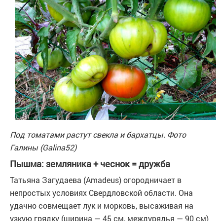
Под томатами растут свекла и бархатцы. Фото
Галины (Galina52)
Пышма: земляника + чеснок = дружба
Татьяна Загудаева (Amadeus) огородничает в
непростых условиях Свердловской области. Она
удачно совмещает лук и морковь, высаживая на
узкую грядку (ширина — 45 см, междурядья — 90 см)