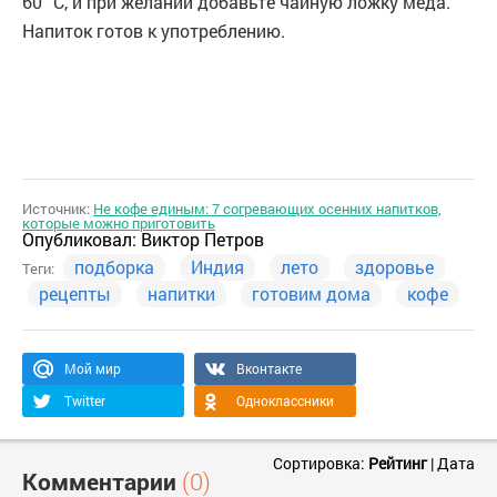
60 °C, и при желании добавьте чайную ложку меда.
Напиток готов к употреблению.
Источник:
Не кофе единым: 7 согревающих осенних напитков,
которые можно приготовить
Опубликовал:
Виктор Петров
подборка
Индия
лето
здоровье
Теги:
рецепты
напитки
готовим дома
кофе
Мой мир
Вконтакте
Twitter
Одноклассники
Сортировка:
Рейтинг
|
Дата
Комментарии
(0)