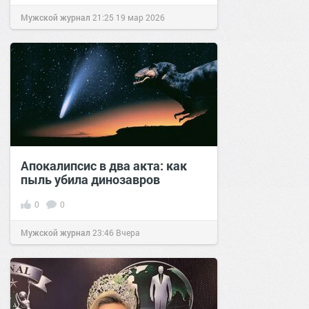
Мужской журнал
21:25
19 мар 2026
Апокалипсис в два акта: как
пыль убила динозавров
0
0
Мужской журнал
23:46
Вчера