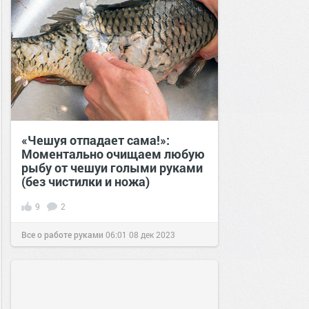
«Чешуя отпадает сама!»:
Моментально очищаем любую
рыбу от чешуи голыми руками
(без чистилки и ножа)
9
2
Все о работе руками
06:01
08 дек 2023