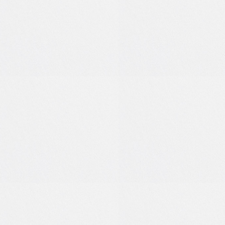
1
0
0
0