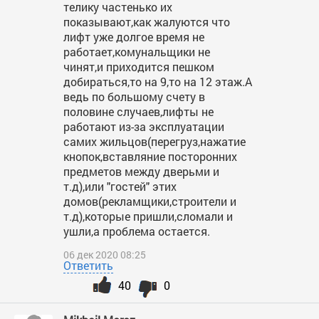
телику частенько их
показывают,как жалуются что
лифт уже долгое время не
работает,комунальщики не
чинят,и приходится пешком
добираться,то на 9,то на 12 этаж.А
ведь по большому счету в
половине случаев,лифты не
работают из-за эксплуатации
самих жильцов(перегруз,нажатие
кнопок,вставляние посторонних
предметов между дверьми и
т.д),или "гостей" этих
домов(рекламщики,строители и
т.д),которые пришли,сломали и
ушли,а проблема остается.
06 дек 2020 08:25
Ответить
40
0