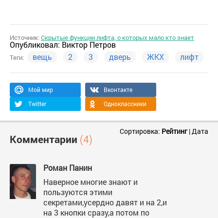
Источник:
Скрытые функции лифта, о которых мало кто знает
Опубликовал:
Виктор Петров
вещь
2
3
дверь
ЖКХ
лифт
Теги:
Мой мир
Вконтакте
Twitter
Одноклассники
Сортировка:
Рейтинг
|
Дата
Комментарии
(4)
Роман Панин
Наверное многие знают и
пользуются этими
секретами,усердно давят и на 2,и
на 3 кнопки сразу,а потом по