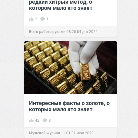
редкий хитрый метод, о
котором мало кто знает
2
1
Все о работе руками
08:20
04 дек 2024
Интересные факты о золоте, о
которых мало кто знает
42
8
Мужской журнал
11:01
31 июл 2020