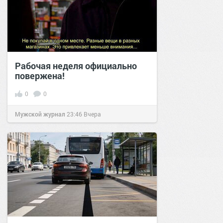
Рабочая неделя официально
повержена!
0
0
Мужской журнал
23:46
Вчера