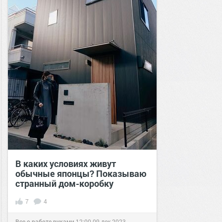
В каких условиях живут
обычные японцы? Показываю
странный дом-коробку
7
4
Все о работе руками
12:00
09 дек 2023